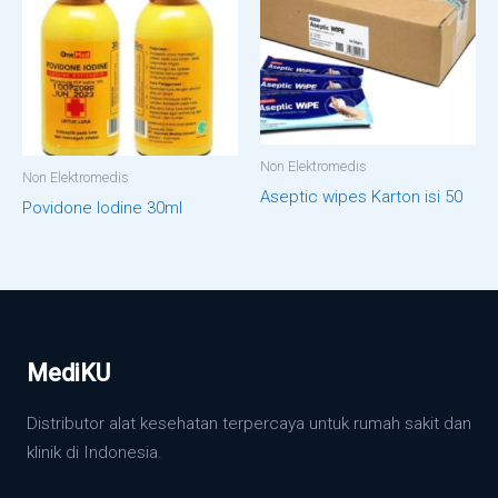
Non Elektromedis
Non Elektromedis
Aseptic wipes Karton isi 50
Povidone Iodine 30ml
MediKU
Distributor alat kesehatan terpercaya untuk rumah sakit dan
klinik di Indonesia.