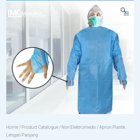
Skip
to
Main
content
Menu
Home
/
Product Catalogue
/
Non Elektromedis
/ Apron Plastik
Lengan Panjang