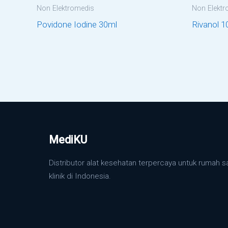
Non Elektromedis
Non Elektr
Povidone Iodine 30ml
Rivanol 10
MediKU
Distributor alat kesehatan terpercaya untuk rumah s
klinik di Indonesia.