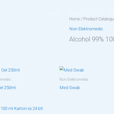
Home
Company
R & D
Con
Home
/
Product Catalog
Non Elektromedis
Alcohol 99% 10
omedis
Non Elektromedis
el 250ml
Med Swab