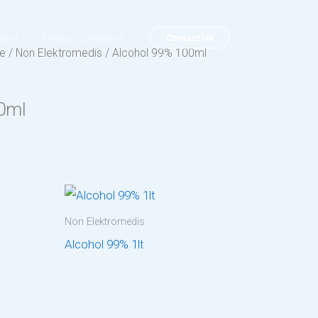
Contact Us
tact
Product Catalogue
ue
/
Non Elektromedis
/ Alcohol 99% 100ml
0ml
Non Elektromedis
Alcohol 99% 1lt