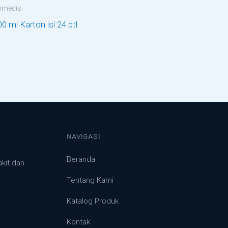
omedis
0 ml Karton isi 24 btl
NAVIGASI
Beranda
akit dan
Tentang Kami
Katalog Produk
Kontak