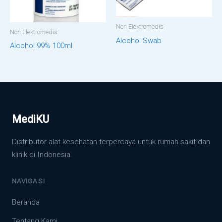
Non Elektromedis
Non Elektromedis
Alcohol Swab
Alcohol 99% 100ml
MediKU
Distributor alat kesehatan terpercaya untuk rumah sakit dan
klinik di Indonesia.
NAVIGASI
Beranda
Tentang Kami