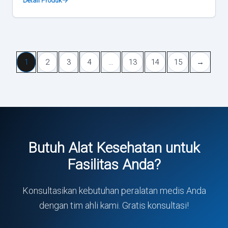
Detail Produk
1
2
3
4
…
13
14
15
→
Butuh Alat Kesehatan untuk
Fasilitas Anda?
Konsultasikan kebutuhan peralatan medis Anda
dengan tim ahli kami. Gratis konsultasi!