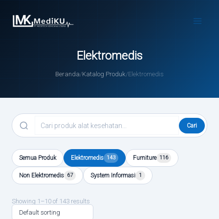
Skip
to
Main
content
Menu
Elektromedis
Beranda
/
Katalog Produk
/
Elektromedis
Cari
Semua Produk
Elektromedis
143
Furniture
116
Non Elektromedis
67
System Informasi
1
Showing 1–10 of 143 results