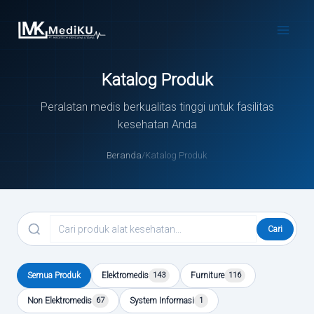
Skip
to
Main
content
Menu
Katalog Produk
Peralatan medis berkualitas tinggi untuk fasilitas
kesehatan Anda
Beranda
/
Katalog Produk
Cari
Semua Produk
Elektromedis
143
Furniture
116
Non Elektromedis
67
System Informasi
1